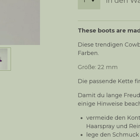
In den W
These boots are mad
Diese trendigen Cowbo
Farben.
Größe: 22 mm
Die passende Kette fi
Damit du lange Freud
einige Hinweise beac
vermeide den Kont
Haarspray und Rei
lege den Schmuck