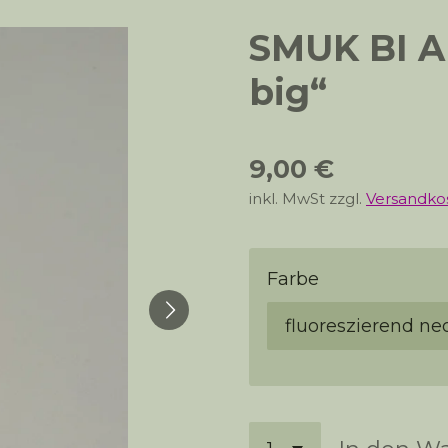
SMUK BI A
big“
9,00 €
inkl. MwSt zzgl.
Versandko
Farbe