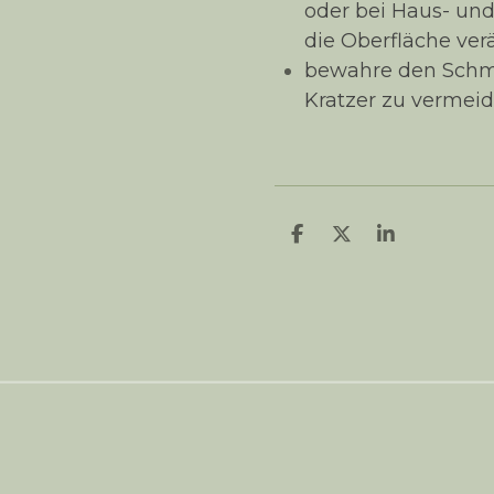
oder bei Haus- un
die Oberfläche ver
bewahre den Schmu
Kratzer zu vermeid
T
T
T
e
e
e
i
i
i
l
l
l
e
e
e
n
n
n